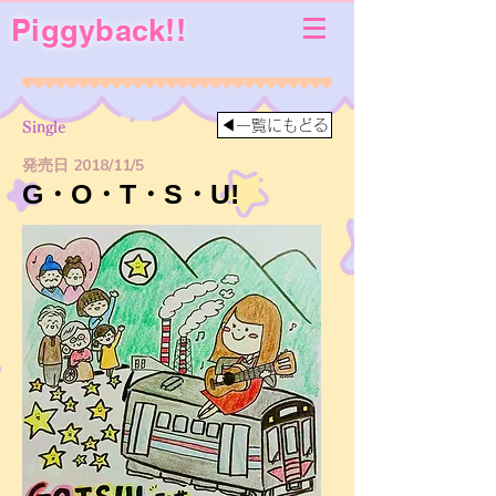
Piggyback!!
◀一覧にもどる
Single
発売日 2018/11/5
G・O・T・S・U!