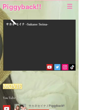
Piggyback!!
​サカネ セイナ -Sakane Seina-
​MOVIE
YouTube